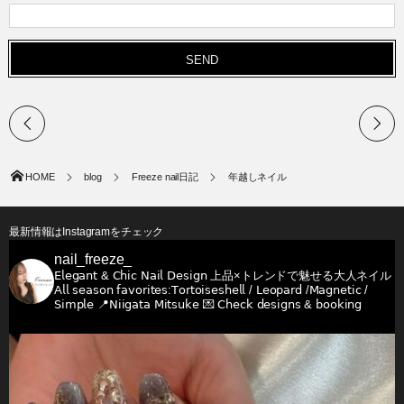
HOME
blog
Freeze nail日記
年越しネイル
最新情報はInstagramをチェック
nail_freeze_
𝖤𝗅𝖾𝗀𝖺𝗇𝗍 & 𝖢𝗁𝗂𝖼 𝖭𝖺𝗂𝗅 𝖣𝖾𝗌𝗂𝗀𝗇
上品×トレンドで魅せる大人ネイル
𝖠𝗅𝗅 𝗌𝖾𝖺𝗌𝗈𝗇 𝖿𝖺𝗏𝗈𝗋𝗂𝗍𝖾𝗌:𝖳𝗈𝗋𝗍𝗈𝗂𝗌𝖾𝗌𝗁𝖾𝗅𝗅 / 𝖫𝖾𝗈𝗉𝖺𝗋𝖽 /𝖬𝖺𝗀𝗇𝖾𝗍𝗂𝖼 /
𝖲𝗂𝗆𝗉𝗅𝖾
📍𝖭𝗂𝗂𝗀𝖺𝗍𝖺 𝖬𝗂𝗍𝗌𝗎𝗄𝖾
💌 𝖢𝗁𝖾𝖼𝗄 𝖽𝖾𝗌𝗂𝗀𝗇𝗌 & 𝖻𝗈𝗈𝗄𝗂𝗇𝗀