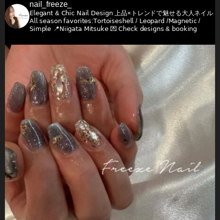
nail_freeze_
𝖤𝗅𝖾𝗀𝖺𝗇𝗍 & 𝖢𝗁𝗂𝖼 𝖭𝖺𝗂𝗅 𝖣𝖾𝗌𝗂𝗀𝗇
上品×トレンドで魅せる大人ネイル
𝖠𝗅𝗅 𝗌𝖾𝖺𝗌𝗈𝗇 𝖿𝖺𝗏𝗈𝗋𝗂𝗍𝖾𝗌:𝖳𝗈𝗋𝗍𝗈𝗂𝗌𝖾𝗌𝗁𝖾𝗅𝗅 / 𝖫𝖾𝗈𝗉𝖺𝗋𝖽 /𝖬𝖺𝗀𝗇𝖾𝗍𝗂𝖼 /
𝖲𝗂𝗆𝗉𝗅𝖾
📍𝖭𝗂𝗂𝗀𝖺𝗍𝖺 𝖬𝗂𝗍𝗌𝗎𝗄𝖾
💌 𝖢𝗁𝖾𝖼𝗄 𝖽𝖾𝗌𝗂𝗀𝗇𝗌 & 𝖻𝗈𝗈𝗄𝗂𝗇𝗀