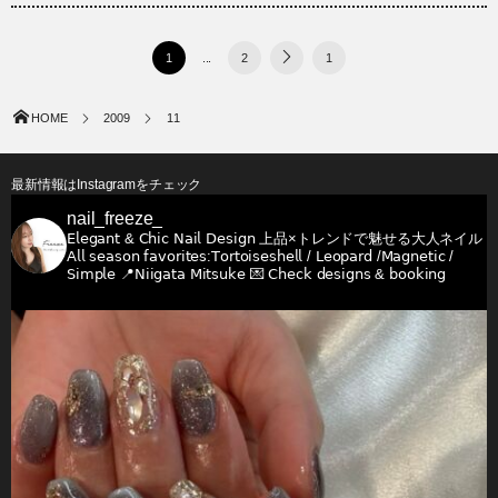
1
...
2
1
HOME
2009
11
最新情報はInstagramをチェック
nail_freeze_
𝖤𝗅𝖾𝗀𝖺𝗇𝗍 & 𝖢𝗁𝗂𝖼 𝖭𝖺𝗂𝗅 𝖣𝖾𝗌𝗂𝗀𝗇
上品×トレンドで魅せる大人ネイル
𝖠𝗅𝗅 𝗌𝖾𝖺𝗌𝗈𝗇 𝖿𝖺𝗏𝗈𝗋𝗂𝗍𝖾𝗌:𝖳𝗈𝗋𝗍𝗈𝗂𝗌𝖾𝗌𝗁𝖾𝗅𝗅 / 𝖫𝖾𝗈𝗉𝖺𝗋𝖽 /𝖬𝖺𝗀𝗇𝖾𝗍𝗂𝖼 /
𝖲𝗂𝗆𝗉𝗅𝖾
📍𝖭𝗂𝗂𝗀𝖺𝗍𝖺 𝖬𝗂𝗍𝗌𝗎𝗄𝖾
💌 𝖢𝗁𝖾𝖼𝗄 𝖽𝖾𝗌𝗂𝗀𝗇𝗌 & 𝖻𝗈𝗈𝗄𝗂𝗇𝗀