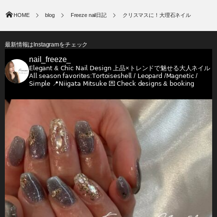
HOME
blog
Freeze nail日記
クリスマスに！大理石ネイル
最新情報はInstagramをチェック
nail_freeze_
𝖤𝗅𝖾𝗀𝖺𝗇𝗍 & 𝖢𝗁𝗂𝖼 𝖭𝖺𝗂𝗅 𝖣𝖾𝗌𝗂𝗀𝗇
上品×トレンドで魅せる大人ネイル
𝖠𝗅𝗅 𝗌𝖾𝖺𝗌𝗈𝗇 𝖿𝖺𝗏𝗈𝗋𝗂𝗍𝖾𝗌:𝖳𝗈𝗋𝗍𝗈𝗂𝗌𝖾𝗌𝗁𝖾𝗅𝗅 / 𝖫𝖾𝗈𝗉𝖺𝗋𝖽 /𝖬𝖺𝗀𝗇𝖾𝗍𝗂𝖼 /
𝖲𝗂𝗆𝗉𝗅𝖾
📍𝖭𝗂𝗂𝗀𝖺𝗍𝖺 𝖬𝗂𝗍𝗌𝗎𝗄𝖾
💌 𝖢𝗁𝖾𝖼𝗄 𝖽𝖾𝗌𝗂𝗀𝗇𝗌 & 𝖻𝗈𝗈𝗄𝗂𝗇𝗀