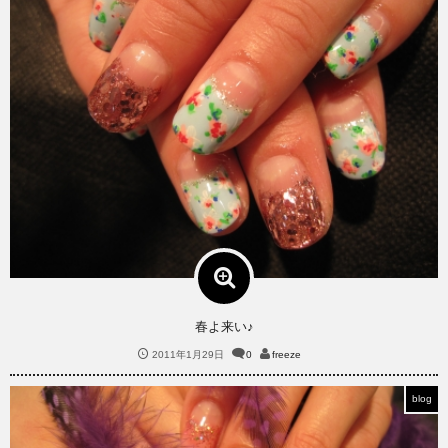
春よ来い♪
2011年1月29日
0
freeze
blog