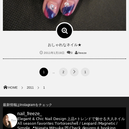
おしゃれなネイル★
2011年1月19日
0
freeze
1
...
2
1
HOME
2011
1
最新情報はInstagramをチェック
nail_freeze_
𝖤𝗅𝖾𝗀𝖺𝗇𝗍 & 𝖢𝗁𝗂𝖼 𝖭𝖺𝗂𝗅 𝖣𝖾𝗌𝗂𝗀𝗇
上品×トレンドで魅せる大人ネイル
𝖠𝗅𝗅 𝗌𝖾𝖺𝗌𝗈𝗇 𝖿𝖺𝗏𝗈𝗋𝗂𝗍𝖾𝗌:𝖳𝗈𝗋𝗍𝗈𝗂𝗌𝖾𝗌𝗁𝖾𝗅𝗅 / 𝖫𝖾𝗈𝗉𝖺𝗋𝖽 /𝖬𝖺𝗀𝗇𝖾𝗍𝗂𝖼 /
𝖲𝗂𝗆𝗉𝗅𝖾
📍𝖭𝗂𝗂𝗀𝖺𝗍𝖺 𝖬𝗂𝗍𝗌𝗎𝗄𝖾
💌 𝖢𝗁𝖾𝖼𝗄 𝖽𝖾𝗌𝗂𝗀𝗇𝗌 & 𝖻𝗈𝗈𝗄𝗂𝗇𝗀