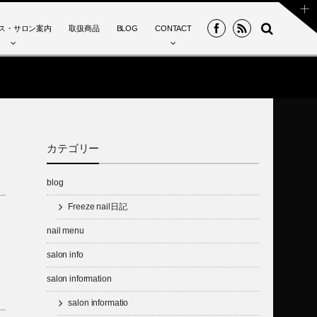
ス・サロン案内
取扱商品
BLOG
CONTACT
カテゴリー
blog
Freeze nail日記
nail menu
salon info
salon information
salon informatio