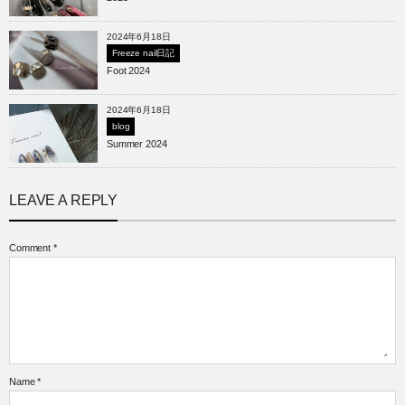
2024年6月18日
Freeze nail日記
Foot 2024
2024年6月18日
blog
Summer 2024
LEAVE A REPLY
Comment
*
Name
*