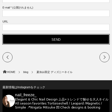
E-mail
*
(公開されません)
URL
HOME
blog
夏休み限定 ディズニーネイル
最新情報はInstagramをチェック
nail_freeze_
𝖤𝗅𝖾𝗀𝖺𝗇𝗍 & 𝖢𝗁𝗂𝖼 𝖭𝖺𝗂𝗅 𝖣𝖾𝗌𝗂𝗀𝗇
上品×トレンドで魅せる大人ネイル
𝖠𝗅𝗅 𝗌𝖾𝖺𝗌𝗈𝗇 𝖿𝖺𝗏𝗈𝗋𝗂𝗍𝖾𝗌:𝖳𝗈𝗋𝗍𝗈𝗂𝗌𝖾𝗌𝗁𝖾𝗅𝗅 / 𝖫𝖾𝗈𝗉𝖺𝗋𝖽 /𝖬𝖺𝗀𝗇𝖾𝗍𝗂𝖼 /
𝖲𝗂𝗆𝗉𝗅𝖾
📍𝖭𝗂𝗂𝗀𝖺𝗍𝖺 𝖬𝗂𝗍𝗌𝗎𝗄𝖾
💌 𝖢𝗁𝖾𝖼𝗄 𝖽𝖾𝗌𝗂𝗀𝗇𝗌 & 𝖻𝗈𝗈𝗄𝗂𝗇𝗀