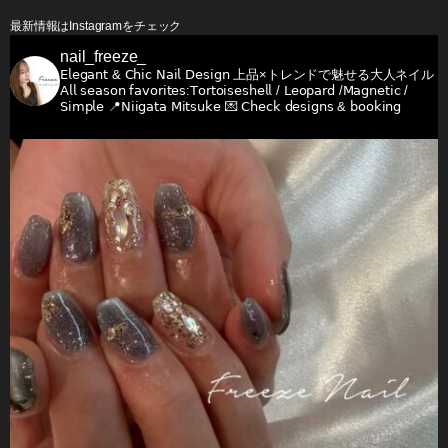
最新情報はInstagramをチェック
nail_freeze_
𝖤𝗅𝖾𝗀𝖺𝗇𝗍 & 𝖢𝗁𝗂𝖼 𝖭𝖺𝗂𝗅 𝖣𝖾𝗌𝗂𝗀𝗇
上品×トレンドで魅せる大人ネイル
𝖠𝗅𝗅 𝗌𝖾𝖺𝗌𝗈𝗇 𝖿𝖺𝗏𝗈𝗋𝗂𝗍𝖾𝗌:𝖳𝗈𝗋𝗍𝗈𝗂𝗌𝖾𝗌𝗁𝖾𝗅𝗅 / 𝖫𝖾𝗈𝗉𝖺𝗋𝖽 /𝖬𝖺𝗀𝗇𝖾𝗍𝗂𝖼 /
𝖲𝗂𝗆𝗉𝗅𝖾
📍𝖭𝗂𝗂𝗀𝖺𝗍𝖺 𝖬𝗂𝗍𝗌𝗎𝗄𝖾
💌 𝖢𝗁𝖾𝖼𝗄 𝖽𝖾𝗌𝗂𝗀𝗇𝗌 & 𝖻𝗈𝗈𝗄𝗂𝗇𝗀