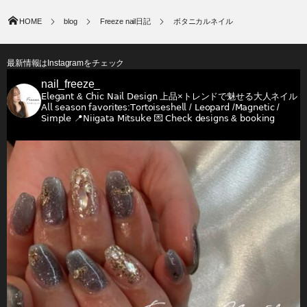
HOME
blog
Freeze nail日記
ボタニカルネイル
最新情報はInstagramをチェック
nail_freeze_
𝖤𝗅𝖾𝗀𝖺𝗇𝗍 & 𝖢𝗁𝗂𝖼 𝖭𝖺𝗂𝗅 𝖣𝖾𝗌𝗂𝗀𝗇
上品×トレンドで魅せる大人ネイル
𝖠𝗅𝗅 𝗌𝖾𝖺𝗌𝗈𝗇 𝖿𝖺𝗏𝗈𝗋𝗂𝗍𝖾𝗌:𝖳𝗈𝗋𝗍𝗈𝗂𝗌𝖾𝗌𝗁𝖾𝗅𝗅 / 𝖫𝖾𝗈𝗉𝖺𝗋𝖽 /𝖬𝖺𝗀𝗇𝖾𝗍𝗂𝖼 /
𝖲𝗂𝗆𝗉𝗅𝖾
📍𝖭𝗂𝗂𝗀𝖺𝗍𝖺 𝖬𝗂𝗍𝗌𝗎𝗄𝖾
💌 𝖢𝗁𝖾𝖼𝗄 𝖽𝖾𝗌𝗂𝗀𝗇𝗌 & 𝖻𝗈𝗈𝗄𝗂𝗇𝗀