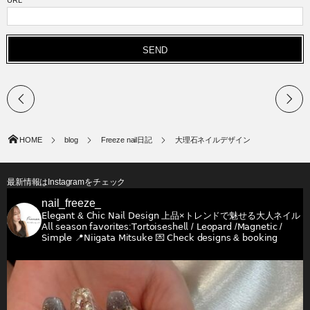
URL
HOME
blog
Freeze nail日記
大理石ネイルデザイン
最新情報はInstagramをチェック
nail_freeze_
𝖤𝗅𝖾𝗀𝖺𝗇𝗍 & 𝖢𝗁𝗂𝖼 𝖭𝖺𝗂𝗅 𝖣𝖾𝗌𝗂𝗀𝗇
上品×トレンドで魅せる大人ネイル
𝖠𝗅𝗅 𝗌𝖾𝖺𝗌𝗈𝗇 𝖿𝖺𝗏𝗈𝗋𝗂𝗍𝖾𝗌:𝖳𝗈𝗋𝗍𝗈𝗂𝗌𝖾𝗌𝗁𝖾𝗅𝗅 / 𝖫𝖾𝗈𝗉𝖺𝗋𝖽 /𝖬𝖺𝗀𝗇𝖾𝗍𝗂𝖼 /
𝖲𝗂𝗆𝗉𝗅𝖾
📍𝖭𝗂𝗂𝗀𝖺𝗍𝖺 𝖬𝗂𝗍𝗌𝗎𝗄𝖾
💌 𝖢𝗁𝖾𝖼𝗄 𝖽𝖾𝗌𝗂𝗀𝗇𝗌 & 𝖻𝗈𝗈𝗄𝗂𝗇𝗀