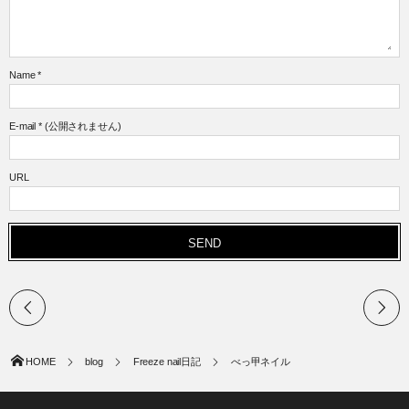
Name
*
E-mail
*
(公開されません)
URL
HOME
blog
Freeze nail日記
べっ甲ネイル