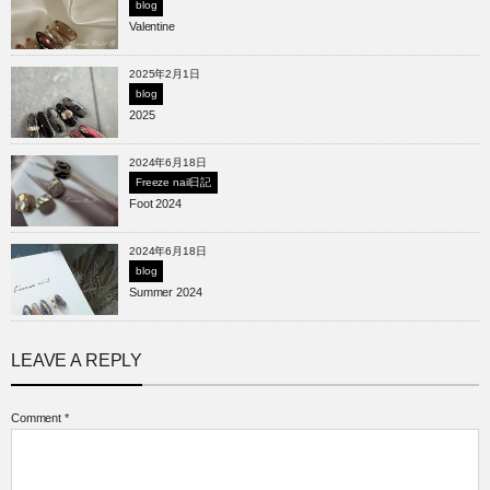
blog
Valentine
2025年2月1日
blog
2025
2024年6月18日
Freeze nail日記
Foot 2024
2024年6月18日
blog
Summer 2024
LEAVE A REPLY
Comment
*