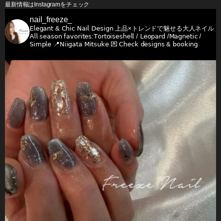
最新情報はInstagramをチェック
nail_freeze_
𝖤𝗅𝖾𝗀𝖺𝗇𝗍 & 𝖢𝗁𝗂𝖼 𝖭𝖺𝗂𝗅 𝖣𝖾𝗌𝗂𝗀𝗇
上品×トレンドで魅せる大人ネイル
𝖠𝗅𝗅 𝗌𝖾𝖺𝗌𝗈𝗇 𝖿𝖺𝗏𝗈𝗋𝗂𝗍𝖾𝗌:𝖳𝗈𝗋𝗍𝗈𝗂𝗌𝖾𝗌𝗁𝖾𝗅𝗅 / 𝖫𝖾𝗈𝗉𝖺𝗋𝖽 /𝖬𝖺𝗀𝗇𝖾𝗍𝗂𝖼 /
𝖲𝗂𝗆𝗉𝗅𝖾
📍𝖭𝗂𝗂𝗀𝖺𝗍𝖺 𝖬𝗂𝗍𝗌𝗎𝗄𝖾
💌 𝖢𝗁𝖾𝖼𝗄 𝖽𝖾𝗌𝗂𝗀𝗇𝗌 & 𝖻𝗈𝗈𝗄𝗂𝗇𝗀