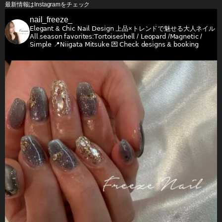
最新情報はInstagramをチェック
nail_freeze_
𝖤𝗅𝖾𝗀𝖺𝗇𝗍 & 𝖢𝗁𝗂𝖼 𝖭𝖺𝗂𝗅 𝖣𝖾𝗌𝗂𝗀𝗇
上品×トレンドで魅せる大人ネイル
𝖠𝗅𝗅 𝗌𝖾𝖺𝗌𝗈𝗇 𝖿𝖺𝗏𝗈𝗋𝗂𝗍𝖾𝗌:𝖳𝗈𝗋𝗍𝗈𝗂𝗌𝖾𝗌𝗁𝖾𝗅𝗅 / 𝖫𝖾𝗈𝗉𝖺𝗋𝖽 /𝖬𝖺𝗀𝗇𝖾𝗍𝗂𝖼 /
𝖲𝗂𝗆𝗉𝗅𝖾
📍𝖭𝗂𝗂𝗀𝖺𝗍𝖺 𝖬𝗂𝗍𝗌𝗎𝗄𝖾
💌 𝖢𝗁𝖾𝖼𝗄 𝖽𝖾𝗌𝗂𝗀𝗇𝗌 & 𝖻𝗈𝗈𝗄𝗂𝗇𝗀