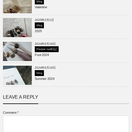
blog
Valentine
2025年2月1日
blog
2025
2024年6月18日
Freeze nail日記
Foot 2024
2024年6月18日
blog
Summer 2024
LEAVE A REPLY
Comment
*