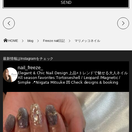
HOME
blog
Freeze nail日記
マリメッコネイル
最新情報はInstagramをチェック
nail_freeze_
𝖤𝗅𝖾𝗀𝖺𝗇𝗍 & 𝖢𝗁𝗂𝖼 𝖭𝖺𝗂𝗅 𝖣𝖾𝗌𝗂𝗀𝗇
上品×トレンドで魅せる大人ネイル
𝖠𝗅𝗅 𝗌𝖾𝖺𝗌𝗈𝗇 𝖿𝖺𝗏𝗈𝗋𝗂𝗍𝖾𝗌:𝖳𝗈𝗋𝗍𝗈𝗂𝗌𝖾𝗌𝗁𝖾𝗅𝗅 / 𝖫𝖾𝗈𝗉𝖺𝗋𝖽 /𝖬𝖺𝗀𝗇𝖾𝗍𝗂𝖼 /
𝖲𝗂𝗆𝗉𝗅𝖾
📍𝖭𝗂𝗂𝗀𝖺𝗍𝖺 𝖬𝗂𝗍𝗌𝗎𝗄𝖾
💌 𝖢𝗁𝖾𝖼𝗄 𝖽𝖾𝗌𝗂𝗀𝗇𝗌 & 𝖻𝗈𝗈𝗄𝗂𝗇𝗀