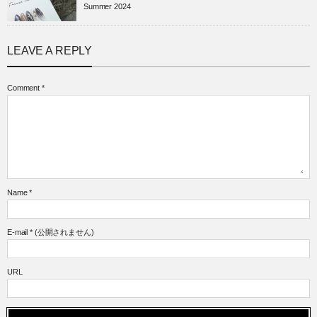
Summer 2024
LEAVE A REPLY
Comment
*
Name
*
E-mail
*
(公開されません)
URL