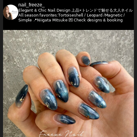
nail_freeze_
𝖤𝗅𝖾𝗀𝖺𝗇𝗍 & 𝖢𝗁𝗂𝖼 𝖭𝖺𝗂𝗅 𝖣𝖾𝗌𝗂𝗀𝗇
上品×トレンドで魅せる大人ネイル
𝖠𝗅𝗅 𝗌𝖾𝖺𝗌𝗈𝗇 𝖿𝖺𝗏𝗈𝗋𝗂𝗍𝖾𝗌:𝖳𝗈𝗋𝗍𝗈𝗂𝗌𝖾𝗌𝗁𝖾𝗅𝗅 / 𝖫𝖾𝗈𝗉𝖺𝗋𝖽 /𝖬𝖺𝗀𝗇𝖾𝗍𝗂𝖼 /
𝖲𝗂𝗆𝗉𝗅𝖾
📍𝖭𝗂𝗂𝗀𝖺𝗍𝖺 𝖬𝗂𝗍𝗌𝗎𝗄𝖾
💌 𝖢𝗁𝖾𝖼𝗄 𝖽𝖾𝗌𝗂𝗀𝗇𝗌 & 𝖻𝗈𝗈𝗄𝗂𝗇𝗀