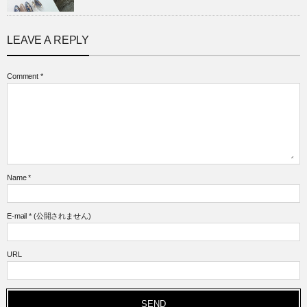
LEAVE A REPLY
Comment
*
Name
*
E-mail
*
(公開されません)
URL