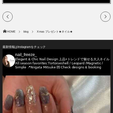
HOME
blog
X mas プレゼント★ネイル★
最新情報はInstagramをチェック
nail_freeze_
𝖤𝗅𝖾𝗀𝖺𝗇𝗍 & 𝖢𝗁𝗂𝖼 𝖭𝖺𝗂𝗅 𝖣𝖾𝗌𝗂𝗀𝗇
上品×トレンドで魅せる大人ネイル
𝖠𝗅𝗅 𝗌𝖾𝖺𝗌𝗈𝗇 𝖿𝖺𝗏𝗈𝗋𝗂𝗍𝖾𝗌:𝖳𝗈𝗋𝗍𝗈𝗂𝗌𝖾𝗌𝗁𝖾𝗅𝗅 / 𝖫𝖾𝗈𝗉𝖺𝗋𝖽 /𝖬𝖺𝗀𝗇𝖾𝗍𝗂𝖼 /
𝖲𝗂𝗆𝗉𝗅𝖾
📍𝖭𝗂𝗂𝗀𝖺𝗍𝖺 𝖬𝗂𝗍𝗌𝗎𝗄𝖾
💌 𝖢𝗁𝖾𝖼𝗄 𝖽𝖾𝗌𝗂𝗀𝗇𝗌 & 𝖻𝗈𝗈𝗄𝗂𝗇𝗀