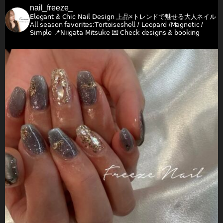
nail_freeze_
𝖤𝗅𝖾𝗀𝖺𝗇𝗍 & 𝖢𝗁𝗂𝖼 𝖭𝖺𝗂𝗅 𝖣𝖾𝗌𝗂𝗀𝗇
上品×トレンドで魅せる大人ネイル
𝖠𝗅𝗅 𝗌𝖾𝖺𝗌𝗈𝗇 𝖿𝖺𝗏𝗈𝗋𝗂𝗍𝖾𝗌:𝖳𝗈𝗋𝗍𝗈𝗂𝗌𝖾𝗌𝗁𝖾𝗅𝗅 / 𝖫𝖾𝗈𝗉𝖺𝗋𝖽 /𝖬𝖺𝗀𝗇𝖾𝗍𝗂𝖼 /
𝖲𝗂𝗆𝗉𝗅𝖾
📍𝖭𝗂𝗂𝗀𝖺𝗍𝖺 𝖬𝗂𝗍𝗌𝗎𝗄𝖾
💌 𝖢𝗁𝖾𝖼𝗄 𝖽𝖾𝗌𝗂𝗀𝗇𝗌 & 𝖻𝗈𝗈𝗄𝗂𝗇𝗀