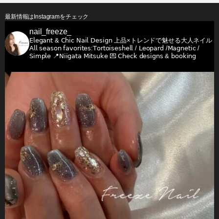
最新情報はInstagramをチェック
nail_freeze_
𝖤𝗅𝖾𝗀𝖺𝗇𝗍 & 𝖢𝗁𝗂𝖼 𝖭𝖺𝗂𝗅 𝖣𝖾𝗌𝗂𝗀𝗇
上品×トレンドで魅せる大人ネイル
𝖠𝗅𝗅 𝗌𝖾𝖺𝗌𝗈𝗇 𝖿𝖺𝗏𝗈𝗋𝗂𝗍𝖾𝗌:𝖳𝗈𝗋𝗍𝗈𝗂𝗌𝖾𝗌𝗁𝖾𝗅𝗅 / 𝖫𝖾𝗈𝗉𝖺𝗋𝖽 /𝖬𝖺𝗀𝗇𝖾𝗍𝗂𝖼 /
𝖲𝗂𝗆𝗉𝗅𝖾
📍𝖭𝗂𝗂𝗀𝖺𝗍𝖺 𝖬𝗂𝗍𝗌𝗎𝗄𝖾
💌 𝖢𝗁𝖾𝖼𝗄 𝖽𝖾𝗌𝗂𝗀𝗇𝗌 & 𝖻𝗈𝗈𝗄𝗂𝗇𝗀