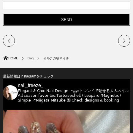
HOME
blog
オルテガ柄ネイル
最新情報はInstagramをチェック
nail_freeze_
𝖤𝗅𝖾𝗀𝖺𝗇𝗍 & 𝖢𝗁𝗂𝖼 𝖭𝖺𝗂𝗅 𝖣𝖾𝗌𝗂𝗀𝗇
上品×トレンドで魅せる大人ネイル
𝖠𝗅𝗅 𝗌𝖾𝖺𝗌𝗈𝗇 𝖿𝖺𝗏𝗈𝗋𝗂𝗍𝖾𝗌:𝖳𝗈𝗋𝗍𝗈𝗂𝗌𝖾𝗌𝗁𝖾𝗅𝗅 / 𝖫𝖾𝗈𝗉𝖺𝗋𝖽 /𝖬𝖺𝗀𝗇𝖾𝗍𝗂𝖼 /
𝖲𝗂𝗆𝗉𝗅𝖾
📍𝖭𝗂𝗂𝗀𝖺𝗍𝖺 𝖬𝗂𝗍𝗌𝗎𝗄𝖾
💌 𝖢𝗁𝖾𝖼𝗄 𝖽𝖾𝗌𝗂𝗀𝗇𝗌 & 𝖻𝗈𝗈𝗄𝗂𝗇𝗀