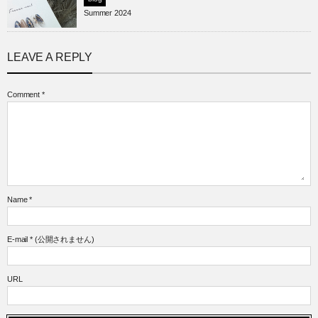
Summer 2024
LEAVE A REPLY
Comment
*
Name
*
E-mail
*
(公開されません)
URL