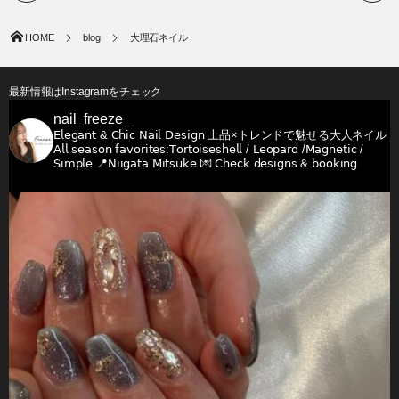
HOME
blog
大理石ネイル
最新情報はInstagramをチェック
nail_freeze_
𝖤𝗅𝖾𝗀𝖺𝗇𝗍 & 𝖢𝗁𝗂𝖼 𝖭𝖺𝗂𝗅 𝖣𝖾𝗌𝗂𝗀𝗇
上品×トレンドで魅せる大人ネイル
𝖠𝗅𝗅 𝗌𝖾𝖺𝗌𝗈𝗇 𝖿𝖺𝗏𝗈𝗋𝗂𝗍𝖾𝗌:𝖳𝗈𝗋𝗍𝗈𝗂𝗌𝖾𝗌𝗁𝖾𝗅𝗅 / 𝖫𝖾𝗈𝗉𝖺𝗋𝖽 /𝖬𝖺𝗀𝗇𝖾𝗍𝗂𝖼 /
𝖲𝗂𝗆𝗉𝗅𝖾
📍𝖭𝗂𝗂𝗀𝖺𝗍𝖺 𝖬𝗂𝗍𝗌𝗎𝗄𝖾
💌 𝖢𝗁𝖾𝖼𝗄 𝖽𝖾𝗌𝗂𝗀𝗇𝗌 & 𝖻𝗈𝗈𝗄𝗂𝗇𝗀