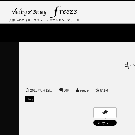
見附市のネイル・エステ・アロマサロン~フリーズ
キ
2015年8月12日
0件
freeze
約1分
blog