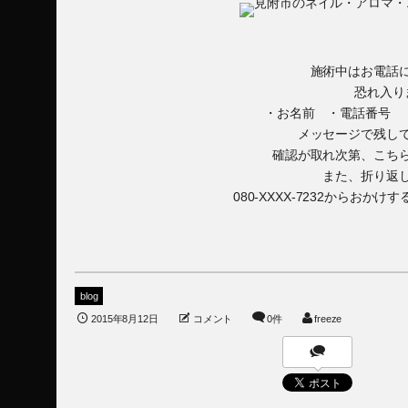
施術中はお電話
恐れ入り
・お名前 ・電話番号 
メッセージで残し
確認が取れ次第、こち
また、折り返
080-XXXX-7232からお
blog
2015年8月12日
コメント
0件
freeze