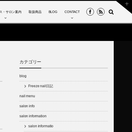
ス・サロン案内
取扱商品
BLOG
CONTACT
カテゴリー
blog
Freeze nail日記
nail menu
salon info
salon information
salon informatio