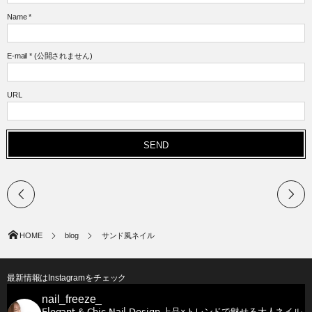
Name
*
E-mail
*
(公開されません)
URL
HOME
blog
サンド風ネイル
最新情報はInstagramをチェック
nail_freeze_
𝖤𝗅𝖾𝗀𝖺𝗇𝗍 & 𝖢𝗁𝗂𝖼 𝖭𝖺𝗂𝗅 𝖣𝖾𝗌𝗂𝗀𝗇
上品×トレンドで魅せる大人ネイル