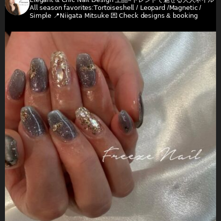
𝖠𝗅𝗅 𝗌𝖾𝖺𝗌𝗈𝗇 𝖿𝖺𝗏𝗈𝗋𝗂𝗍𝖾𝗌:𝖳𝗈𝗋𝗍𝗈𝗂𝗌𝖾𝗌𝗁𝖾𝗅𝗅 / 𝖫𝖾𝗈𝗉𝖺𝗋𝖽 /𝖬𝖺𝗀𝗇𝖾𝗍𝗂𝖼 /
𝖲𝗂𝗆𝗉𝗅𝖾
📍𝖭𝗂𝗂𝗀𝖺𝗍𝖺 𝖬𝗂𝗍𝗌𝗎𝗄𝖾
💌 𝖢𝗁𝖾𝖼𝗄 𝖽𝖾𝗌𝗂𝗀𝗇𝗌 & 𝖻𝗈𝗈𝗄𝗂𝗇𝗀