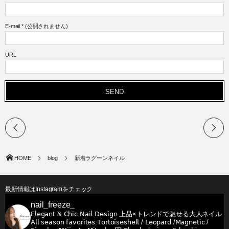
E-mail
*
(公開されません)
URL
HOME
blog
新着ラグーンネイル
最新情報はInstagramをチェック
nail_freeze_
𝖤𝗅𝖾𝗀𝖺𝗇𝗍 & 𝖢𝗁𝗂𝖼 𝖭𝖺𝗂𝗅 𝖣𝖾𝗌𝗂𝗀𝗇
上品×トレンドで魅せる大人ネイル
𝖠𝗅𝗅 𝗌𝖾𝖺𝗌𝗈𝗇 𝖿𝖺𝗏𝗈𝗋𝗂𝗍𝖾𝗌:𝖳𝗈𝗋𝗍𝗈𝗂𝗌𝖾𝗌𝗁𝖾𝗅𝗅 / 𝖫𝖾𝗈𝗉𝖺𝗋𝖽 /𝖬𝖺𝗀𝗇𝖾𝗍𝗂𝖼 /