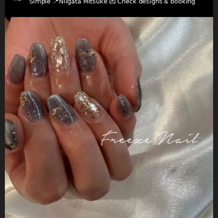
𝖲𝗂𝗆𝗉𝗅𝖾
📍𝖭𝗂𝗂𝗀𝖺𝗍𝖺 𝖬𝗂𝗍𝗌𝗎𝗄𝖾
💌 𝖢𝗁𝖾𝖼𝗄 𝖽𝖾𝗌𝗂𝗀𝗇𝗌 & 𝖻𝗈𝗈𝗄𝗂𝗇𝗀