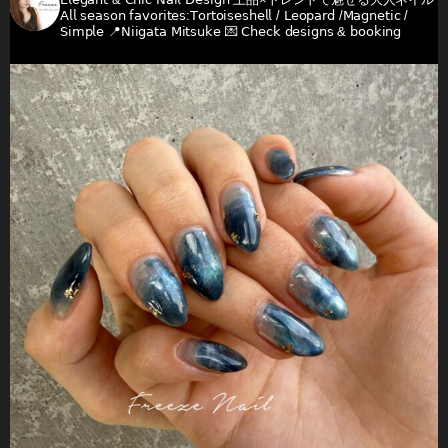
𝖠𝗅𝗅 𝗌𝖾𝖺𝗌𝗈𝗇 𝖿𝖺𝗏𝗈𝗋𝗂𝗍𝖾𝗌:𝖳𝗈𝗋𝗍𝗈𝗂𝗌𝖾𝗌𝗁𝖾𝗅𝗅 / 𝖫𝖾𝗈𝗉𝖺𝗋𝖽 /𝖬𝖺𝗀𝗇𝖾𝗍𝗂𝖼 /
𝖲𝗂𝗆𝗉𝗅𝖾
📍𝖭𝗂𝗂𝗀𝖺𝗍𝖺 𝖬𝗂𝗍𝗌𝗎𝗄𝖾
💌 𝖢𝗁𝖾𝖼𝗄 𝖽𝖾𝗌𝗂𝗀𝗇𝗌 & 𝖻𝗈𝗈𝗄𝗂𝗇𝗀