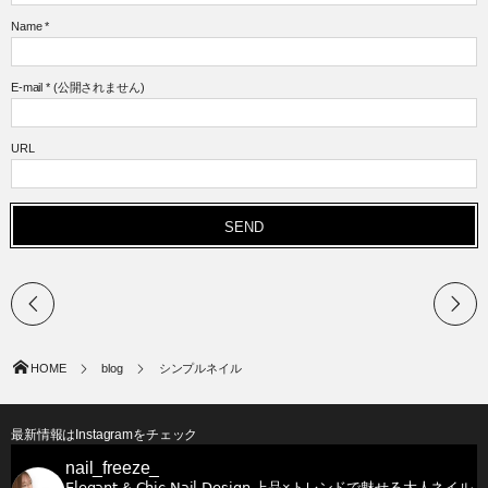
Name
*
E-mail
*
(公開されません)
URL
HOME
blog
シンプルネイル
最新情報はInstagramをチェック
nail_freeze_
𝖤𝗅𝖾𝗀𝖺𝗇𝗍 & 𝖢𝗁𝗂𝖼 𝖭𝖺𝗂𝗅 𝖣𝖾𝗌𝗂𝗀𝗇
上品×トレンドで魅せる大人ネイル