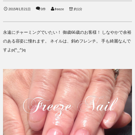
2015年1月21日
0件
freeze
約1分
永遠にチャーミングでいたい！ 御歳66歳のお客様！ しなやかで余裕
のある容姿に憧れます。 ネイルは、斜めフレンチ。 手も綺麗なんで
すよp(^_^)q