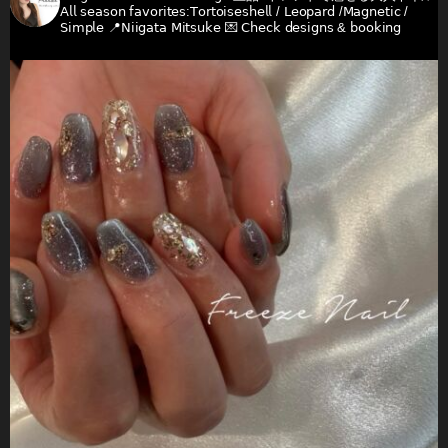
𝖠𝗅𝗅 𝗌𝖾𝖺𝗌𝗈𝗇 𝖿𝖺𝗏𝗈𝗋𝗂𝗍𝖾𝗌:𝖳𝗈𝗋𝗍𝗈𝗂𝗌𝖾𝗌𝗁𝖾𝗅𝗅 / 𝖫𝖾𝗈𝗉𝖺𝗋𝖽 /𝖬𝖺𝗀𝗇𝖾𝗍𝗂𝖼 /
𝖲𝗂𝗆𝗉𝗅𝖾
📍𝖭𝗂𝗂𝗀𝖺𝗍𝖺 𝖬𝗂𝗍𝗌𝗎𝗄𝖾
💌 𝖢𝗁𝖾𝖼𝗄 𝖽𝖾𝗌𝗂𝗀𝗇𝗌 & 𝖻𝗈𝗈𝗄𝗂𝗇𝗀