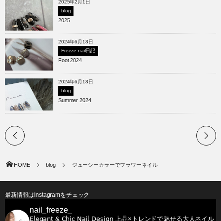
2025年2月1日
blog
2025
2024年6月18日
Freeze nail日記
Foot 2024
2024年6月18日
blog
Summer 2024
HOME
blog
ジューシーカラーでフラワーネイル
最新情報はInstagramをチェック
nail_freeze_
𝖤𝗅𝖾𝗀𝖺𝗇𝗍 & 𝖢𝗁𝗂𝖼 𝖭𝖺𝗂𝗅 𝖣𝖾𝗌𝗂𝗀𝗇
上品×トレンドで魅せる大人ネイル