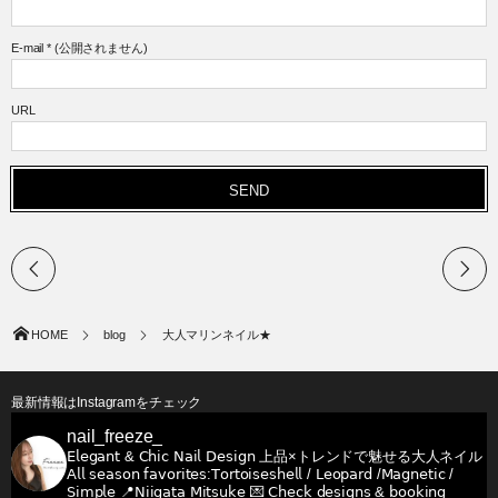
E-mail
*
(公開されません)
URL
HOME
blog
大人マリンネイル★
最新情報はInstagramをチェック
nail_freeze_
𝖤𝗅𝖾𝗀𝖺𝗇𝗍 & 𝖢𝗁𝗂𝖼 𝖭𝖺𝗂𝗅 𝖣𝖾𝗌𝗂𝗀𝗇
上品×トレンドで魅せる大人ネイル
𝖠𝗅𝗅 𝗌𝖾𝖺𝗌𝗈𝗇 𝖿𝖺𝗏𝗈𝗋𝗂𝗍𝖾𝗌:𝖳𝗈𝗋𝗍𝗈𝗂𝗌𝖾𝗌𝗁𝖾𝗅𝗅 / 𝖫𝖾𝗈𝗉𝖺𝗋𝖽 /𝖬𝖺𝗀𝗇𝖾𝗍𝗂𝖼 /
𝖲𝗂𝗆𝗉𝗅𝖾
📍𝖭𝗂𝗂𝗀𝖺𝗍𝖺 𝖬𝗂𝗍𝗌𝗎𝗄𝖾
💌 𝖢𝗁𝖾𝖼𝗄 𝖽𝖾𝗌𝗂𝗀𝗇𝗌 & 𝖻𝗈𝗈𝗄𝗂𝗇𝗀