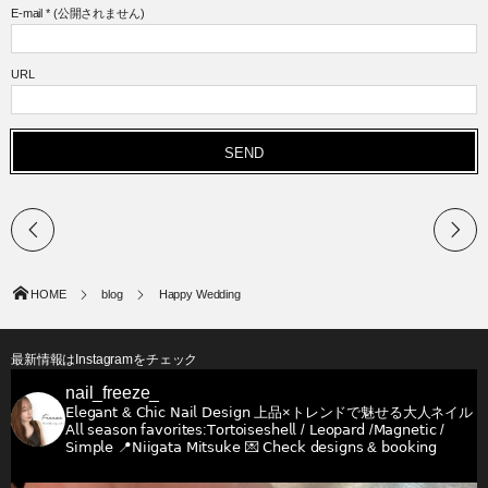
E-mail
*
(公開されません)
URL
HOME
blog
Happy Wedding
最新情報はInstagramをチェック
nail_freeze_
𝖤𝗅𝖾𝗀𝖺𝗇𝗍 & 𝖢𝗁𝗂𝖼 𝖭𝖺𝗂𝗅 𝖣𝖾𝗌𝗂𝗀𝗇
上品×トレンドで魅せる大人ネイル
𝖠𝗅𝗅 𝗌𝖾𝖺𝗌𝗈𝗇 𝖿𝖺𝗏𝗈𝗋𝗂𝗍𝖾𝗌:𝖳𝗈𝗋𝗍𝗈𝗂𝗌𝖾𝗌𝗁𝖾𝗅𝗅 / 𝖫𝖾𝗈𝗉𝖺𝗋𝖽 /𝖬𝖺𝗀𝗇𝖾𝗍𝗂𝖼 /
𝖲𝗂𝗆𝗉𝗅𝖾
📍𝖭𝗂𝗂𝗀𝖺𝗍𝖺 𝖬𝗂𝗍𝗌𝗎𝗄𝖾
💌 𝖢𝗁𝖾𝖼𝗄 𝖽𝖾𝗌𝗂𝗀𝗇𝗌 & 𝖻𝗈𝗈𝗄𝗂𝗇𝗀