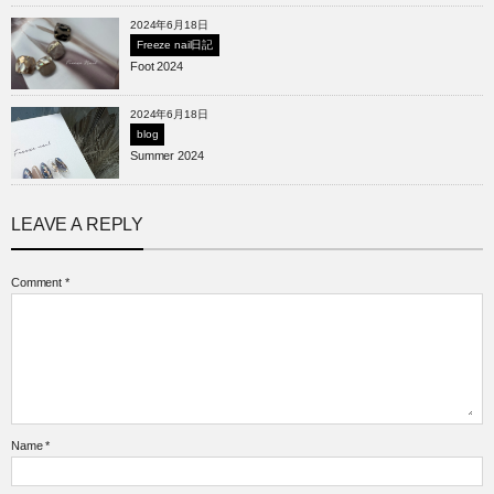
2024年6月18日
Freeze nail日記
Foot 2024
2024年6月18日
blog
Summer 2024
LEAVE A REPLY
Comment
*
Name
*