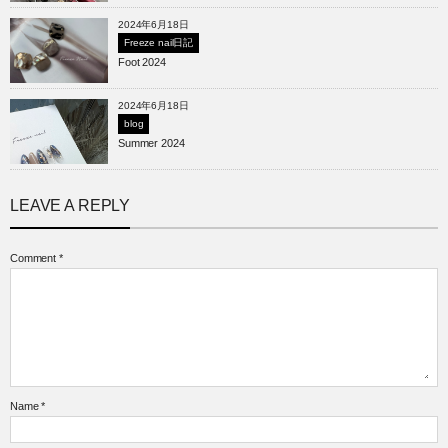
2024年6月18日
Freeze nail日記
Foot 2024
2024年6月18日
blog
Summer 2024
LEAVE A REPLY
Comment
*
Name
*