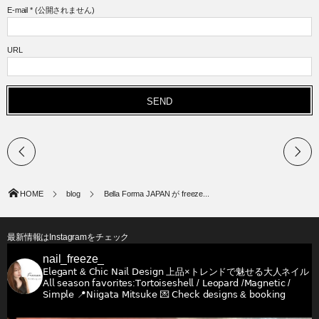
E-mail
*
(公開されません)
URL
HOME
blog
Bella Forma JAPAN が freeze...
最新情報はInstagramをチェック
nail_freeze_
𝖤𝗅𝖾𝗀𝖺𝗇𝗍 & 𝖢𝗁𝗂𝖼 𝖭𝖺𝗂𝗅 𝖣𝖾𝗌𝗂𝗀𝗇
上品×トレンドで魅せる大人ネイル
𝖠𝗅𝗅 𝗌𝖾𝖺𝗌𝗈𝗇 𝖿𝖺𝗏𝗈𝗋𝗂𝗍𝖾𝗌:𝖳𝗈𝗋𝗍𝗈𝗂𝗌𝖾𝗌𝗁𝖾𝗅𝗅 / 𝖫𝖾𝗈𝗉𝖺𝗋𝖽 /𝖬𝖺𝗀𝗇𝖾𝗍𝗂𝖼 /
𝖲𝗂𝗆𝗉𝗅𝖾
📍𝖭𝗂𝗂𝗀𝖺𝗍𝖺 𝖬𝗂𝗍𝗌𝗎𝗄𝖾
💌 𝖢𝗁𝖾𝖼𝗄 𝖽𝖾𝗌𝗂𝗀𝗇𝗌 & 𝖻𝗈𝗈𝗄𝗂𝗇𝗀