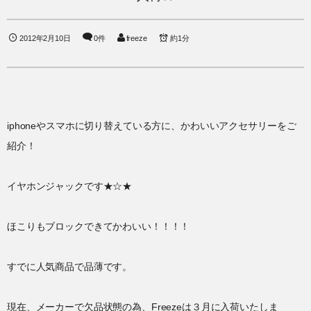
2012年2月10日
0件
freeze
約1分
iphoneやスマホに切り替えている方に、かわいいアクセサリーをご
紹介！
イヤホンジャックです★☆★
ほこりもブロックできてかわいい！！！！
すでに人気商品で品薄です。
現在、メーカーで欠品状態の為、Freezeは３月に入荷いたしま