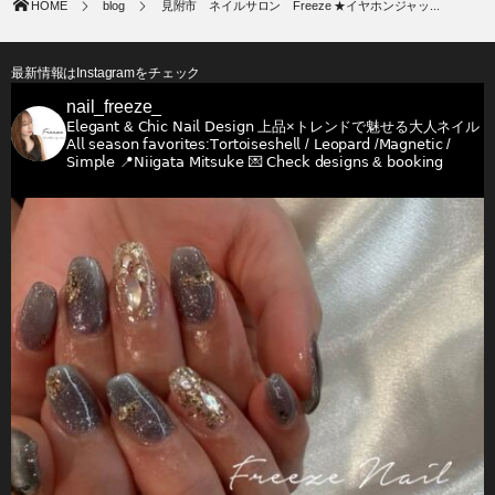
HOME
blog
見附市 ネイルサロン Freeze ★イヤホンジャッ...
最新情報はInstagramをチェック
nail_freeze_
𝖤𝗅𝖾𝗀𝖺𝗇𝗍 & 𝖢𝗁𝗂𝖼 𝖭𝖺𝗂𝗅 𝖣𝖾𝗌𝗂𝗀𝗇
上品×トレンドで魅せる大人ネイル
𝖠𝗅𝗅 𝗌𝖾𝖺𝗌𝗈𝗇 𝖿𝖺𝗏𝗈𝗋𝗂𝗍𝖾𝗌:𝖳𝗈𝗋𝗍𝗈𝗂𝗌𝖾𝗌𝗁𝖾𝗅𝗅 / 𝖫𝖾𝗈𝗉𝖺𝗋𝖽 /𝖬𝖺𝗀𝗇𝖾𝗍𝗂𝖼 /
𝖲𝗂𝗆𝗉𝗅𝖾
📍𝖭𝗂𝗂𝗀𝖺𝗍𝖺 𝖬𝗂𝗍𝗌𝗎𝗄𝖾
💌 𝖢𝗁𝖾𝖼𝗄 𝖽𝖾𝗌𝗂𝗀𝗇𝗌 & 𝖻𝗈𝗈𝗄𝗂𝗇𝗀