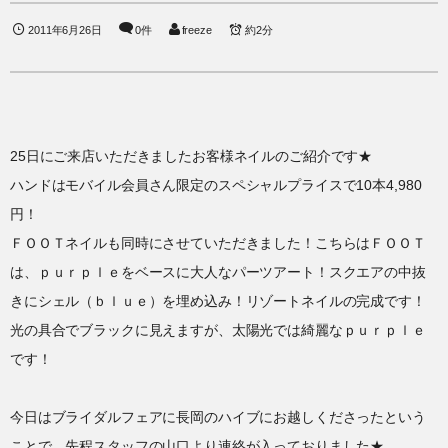
2011年6月26日
0件
freeze
約2分
25日にご来店いただきましたお客様ネイルのご紹介です★
ハンドはモバイル会員さん限定のスペシャルプライスで10本4,980
円！
ＦＯＯＴネイルも同時にさせていただきました！こちらはＦＯＯＴ
は、ｐｕｒｐｌｅをベースに大人なパーツアート！スクエアの中抜
きにシェル（ｂｌｕｅ）を埋め込み！リゾートネイルの完成です！
光の具合でブラックに見えますが、太陽光では綺麗なｐｕｒｐｌｅ
です！
今日はブライダルフェアに長岡のハイブにお越しくださったという
ことで、先程スタッフの山口より連絡が入っておりました★