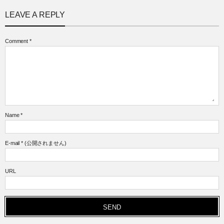
LEAVE A REPLY
Comment
*
Name
*
E-mail
*
(公開されません)
URL