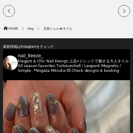
HOME
blog
天然シェル★ネイル
最新情報はInstagramをチェック
nail_freeze_
𝖤𝗅𝖾𝗀𝖺𝗇𝗍 & 𝖢𝗁𝗂𝖼 𝖭𝖺𝗂𝗅 𝖣𝖾𝗌𝗂𝗀𝗇
上品×トレンドで魅せる大人ネイル
𝖠𝗅𝗅 𝗌𝖾𝖺𝗌𝗈𝗇 𝖿𝖺𝗏𝗈𝗋𝗂𝗍𝖾𝗌:𝖳𝗈𝗋𝗍𝗈𝗂𝗌𝖾𝗌𝗁𝖾𝗅𝗅 / 𝖫𝖾𝗈𝗉𝖺𝗋𝖽 /𝖬𝖺𝗀𝗇𝖾𝗍𝗂𝖼 /
𝖲𝗂𝗆𝗉𝗅𝖾
📍𝖭𝗂𝗂𝗀𝖺𝗍𝖺 𝖬𝗂𝗍𝗌𝗎𝗄𝖾
💌 𝖢𝗁𝖾𝖼𝗄 𝖽𝖾𝗌𝗂𝗀𝗇𝗌 & 𝖻𝗈𝗈𝗄𝗂𝗇𝗀