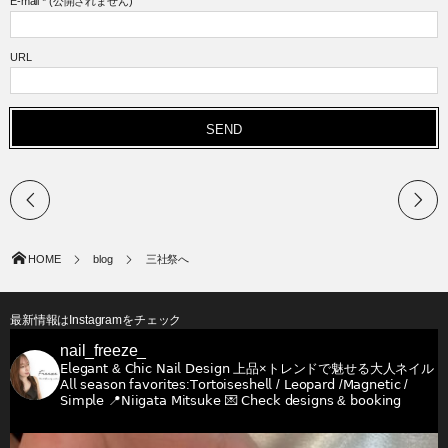
E-mail
*
(公開されません)
URL
HOME
blog
三社祭へ
最新情報はInstagramをチェック
nail_freeze_
𝖤𝗅𝖾𝗀𝖺𝗇𝗍 & 𝖢𝗁𝗂𝖼 𝖭𝖺𝗂𝗅 𝖣𝖾𝗌𝗂𝗀𝗇
上品×トレンドで魅せる大人ネイル
𝖠𝗅𝗅 𝗌𝖾𝖺𝗌𝗈𝗇 𝖿𝖺𝗏𝗈𝗋𝗂𝗍𝖾𝗌:𝖳𝗈𝗋𝗍𝗈𝗂𝗌𝖾𝗌𝗁𝖾𝗅𝗅 / 𝖫𝖾𝗈𝗉𝖺𝗋𝖽 /𝖬𝖺𝗀𝗇𝖾𝗍𝗂𝖼 /
𝖲𝗂𝗆𝗉𝗅𝖾
📍𝖭𝗂𝗂𝗀𝖺𝗍𝖺 𝖬𝗂𝗍𝗌𝗎𝗄𝖾
💌 𝖢𝗁𝖾𝖼𝗄 𝖽𝖾𝗌𝗂𝗀𝗇𝗌 & 𝖻𝗈𝗈𝗄𝗂𝗇𝗀