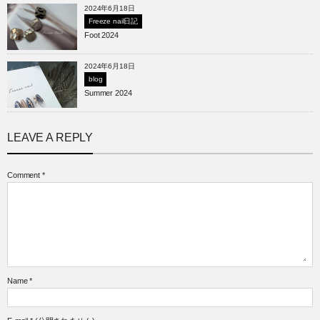
2024年6月18日
Freeze nail日記
Foot 2024
2024年6月18日
blog
Summer 2024
LEAVE A REPLY
Comment
*
Name
*