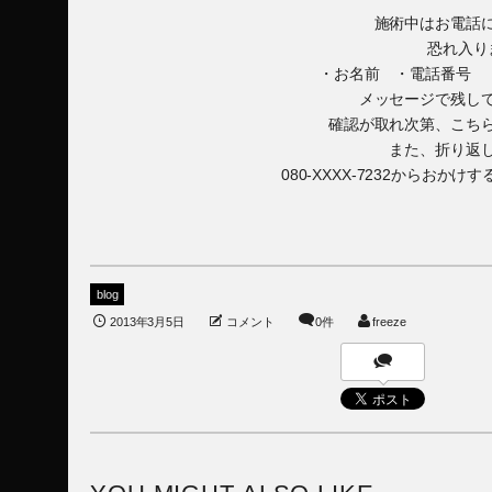
施術中はお電話
恐れ入り
・お名前 ・電話番号 
メッセージで残し
確認が取れ次第、こち
また、折り返
080-XXXX-7232からお
blog
2013年3月5日
コメント
0件
freeze