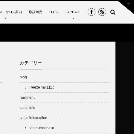
ス・サロン案内
取扱商品
BLOG
CONTACT
カテゴリー
blog
Freeze nail日記
nail menu
salon info
salon information
salon informatio