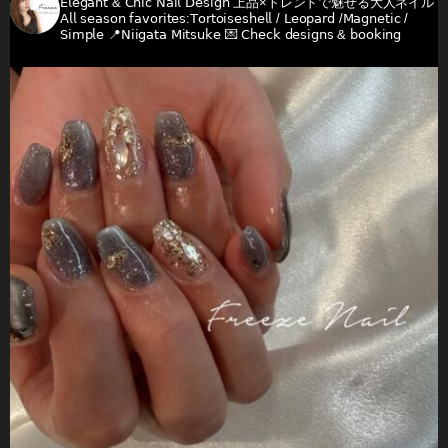
𝖤𝗅𝖾𝗀𝖺𝗇𝗍 & 𝖢𝗁𝗂𝖼 𝖭𝖺𝗂𝗅 𝖣𝖾𝗌𝗂𝗀𝗇
上品×トレンドで魅せる大人ネイル
𝖠𝗅𝗅 𝗌𝖾𝖺𝗌𝗈𝗇 𝖿𝖺𝗏𝗈𝗋𝗂𝗍𝖾𝗌:𝖳𝗈𝗋𝗍𝗈𝗂𝗌𝖾𝗌𝗁𝖾𝗅𝗅 / 𝖫𝖾𝗈𝗉𝖺𝗋𝖽 /𝖬𝖺𝗀𝗇𝖾𝗍𝗂𝖼 /
𝖲𝗂𝗆𝗉𝗅𝖾
📍𝖭𝗂𝗂𝗀𝖺𝗍𝖺 𝖬𝗂𝗍𝗌𝗎𝗄𝖾
💌 𝖢𝗁𝖾𝖼𝗄 𝖽𝖾𝗌𝗂𝗀𝗇𝗌 & 𝖻𝗈𝗈𝗄𝗂𝗇𝗀