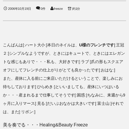
2006年10月19日
0件
freeze
約1分
こんばんは[:ハート大小:]本日のネイルは、
U様のフレンチです
[:王冠
２:]シンプルなようですが、ときにはキュートで、ときにはエレガン
トな感じもありで・・・私も、大好きです[:ラブ:]爪の形もスクエア
オフにしてフレンチの仕上がりがとても良かったです[:おはな:]
また、産休に入る前にご来店いただけるということで、楽しみにお
待ちしております[:ひらめき:]といいましても、産休にいつはいる
か・・・産まれるまで仕事してそうです[:困惑:]ちなみに、来週から9
ヶ月に入りマース[:見る:]だいぶおなかは大きいです[:富士山:]それで
は、また[:リボン:]
美を奏でる・・・Healing&Beauty Freeze