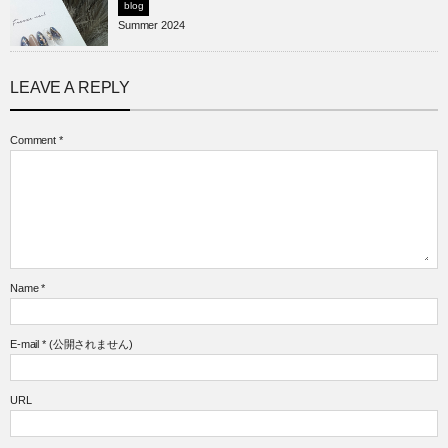
blog
Summer 2024
LEAVE A REPLY
Comment
*
Name
*
E-mail
*
(公開されません)
URL