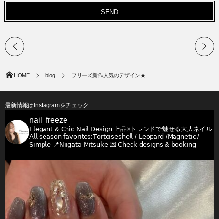
HOME
blog
フリーズ新作人気のデザイン★
最新情報はInstagramをチェック
nail_freeze_
𝖤𝗅𝖾𝗀𝖺𝗇𝗍 & 𝖢𝗁𝗂𝖼 𝖭𝖺𝗂𝗅 𝖣𝖾𝗌𝗂𝗀𝗇
上品×トレンドで魅せる大人ネイル
𝖠𝗅𝗅 𝗌𝖾𝖺𝗌𝗈𝗇 𝖿𝖺𝗏𝗈𝗋𝗂𝗍𝖾𝗌:𝖳𝗈𝗋𝗍𝗈𝗂𝗌𝖾𝗌𝗁𝖾𝗅𝗅 / 𝖫𝖾𝗈𝗉𝖺𝗋𝖽 /𝖬𝖺𝗀𝗇𝖾𝗍𝗂𝖼 /
𝖲𝗂𝗆𝗉𝗅𝖾
📍𝖭𝗂𝗂𝗀𝖺𝗍𝖺 𝖬𝗂𝗍𝗌𝗎𝗄𝖾
💌 𝖢𝗁𝖾𝖼𝗄 𝖽𝖾𝗌𝗂𝗀𝗇𝗌 & 𝖻𝗈𝗈𝗄𝗂𝗇𝗀