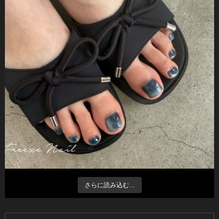
さらに読み込む...