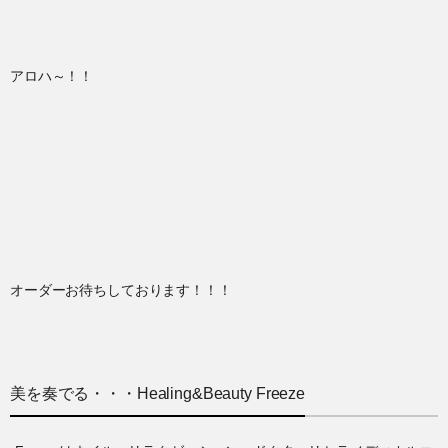
アロハ～！！
オーダーお待ちしております！！！
美を奏でる・・・Healing&Beauty Freeze