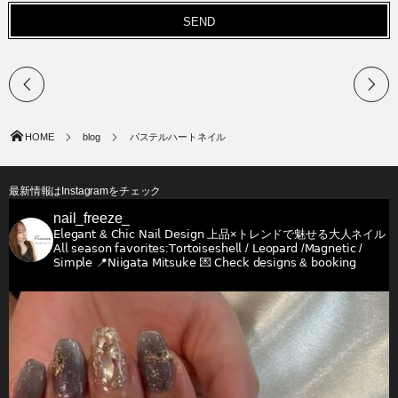
HOME
blog
パステルハートネイル
最新情報はInstagramをチェック
nail_freeze_
𝖤𝗅𝖾𝗀𝖺𝗇𝗍 & 𝖢𝗁𝗂𝖼 𝖭𝖺𝗂𝗅 𝖣𝖾𝗌𝗂𝗀𝗇
上品×トレンドで魅せる大人ネイル
𝖠𝗅𝗅 𝗌𝖾𝖺𝗌𝗈𝗇 𝖿𝖺𝗏𝗈𝗋𝗂𝗍𝖾𝗌:𝖳𝗈𝗋𝗍𝗈𝗂𝗌𝖾𝗌𝗁𝖾𝗅𝗅 / 𝖫𝖾𝗈𝗉𝖺𝗋𝖽 /𝖬𝖺𝗀𝗇𝖾𝗍𝗂𝖼 /
𝖲𝗂𝗆𝗉𝗅𝖾
📍𝖭𝗂𝗂𝗀𝖺𝗍𝖺 𝖬𝗂𝗍𝗌𝗎𝗄𝖾
💌 𝖢𝗁𝖾𝖼𝗄 𝖽𝖾𝗌𝗂𝗀𝗇𝗌 & 𝖻𝗈𝗈𝗄𝗂𝗇𝗀