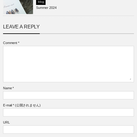
blog
Summer 2024
LEAVE A REPLY
Comment
*
Name
*
E-mail
*
(公開されません)
URL