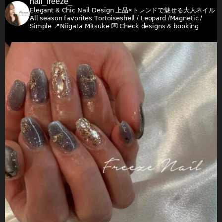
nail_freeze_
𝖤𝗅𝖾𝗀𝖺𝗇𝗍 & 𝖢𝗁𝗂𝖼 𝖭𝖺𝗂𝗅 𝖣𝖾𝗌𝗂𝗀𝗇
上品×トレンドで魅せる大人ネイル
𝖠𝗅𝗅 𝗌𝖾𝖺𝗌𝗈𝗇 𝖿𝖺𝗏𝗈𝗋𝗂𝗍𝖾𝗌:𝖳𝗈𝗋𝗍𝗈𝗂𝗌𝖾𝗌𝗁𝖾𝗅𝗅 / 𝖫𝖾𝗈𝗉𝖺𝗋𝖽 /𝖬𝖺𝗀𝗇𝖾𝗍𝗂𝖼 /
𝖲𝗂𝗆𝗉𝗅𝖾
📍𝖭𝗂𝗂𝗀𝖺𝗍𝖺 𝖬𝗂𝗍𝗌𝗎𝗄𝖾
💌 𝖢𝗁𝖾𝖼𝗄 𝖽𝖾𝗌𝗂𝗀𝗇𝗌 & 𝖻𝗈𝗈𝗄𝗂𝗇𝗀