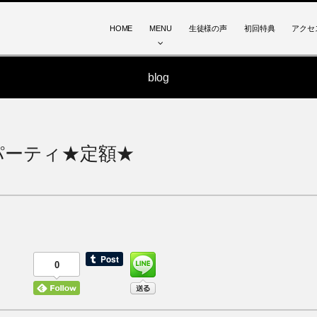
HOME
MENU
生徒様の声
初回特典
アクセ
blog
パーティ★定額★
0