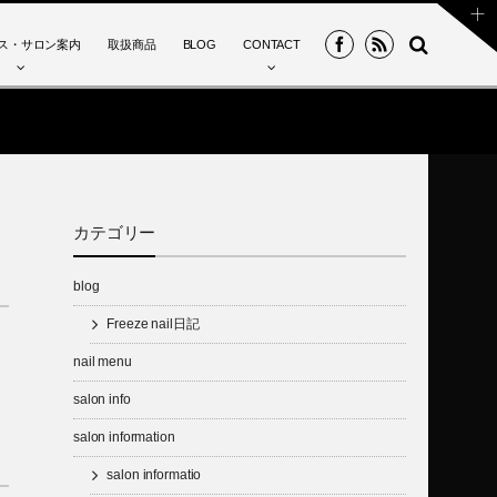
ス・サロン案内
取扱商品
BLOG
CONTACT
カテゴリー
blog
Freeze nail日記
nail menu
salon info
salon information
salon informatio