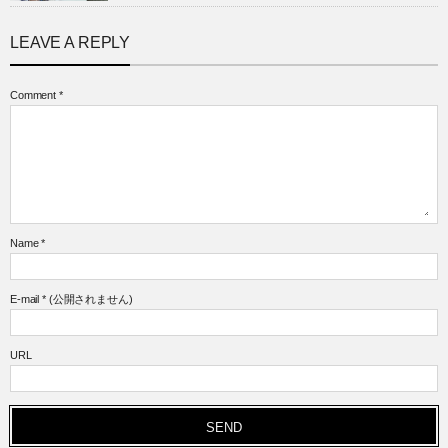
LEAVE A REPLY
Comment
*
Name
*
E-mail
*
(公開されません)
URL