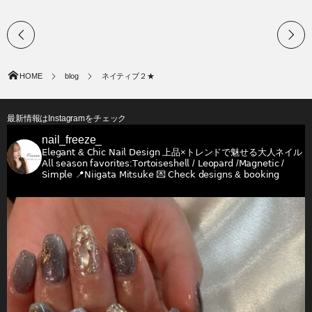
HOME
blog
ネイティブ２★
最新情報はInstagramをチェック
nail_freeze_
𝖤𝗅𝖾𝗀𝖺𝗇𝗍 & 𝖢𝗁𝗂𝖼 𝖭𝖺𝗂𝗅 𝖣𝖾𝗌𝗂𝗀𝗇
上品×トレンドで魅せる大人ネイル
𝖠𝗅𝗅 𝗌𝖾𝖺𝗌𝗈𝗇 𝖿𝖺𝗏𝗈𝗋𝗂𝗍𝖾𝗌:𝖳𝗈𝗋𝗍𝗈𝗂𝗌𝖾𝗌𝗁𝖾𝗅𝗅 / 𝖫𝖾𝗈𝗉𝖺𝗋𝖽 /𝖬𝖺𝗀𝗇𝖾𝗍𝗂𝖼 /
𝖲𝗂𝗆𝗉𝗅𝖾
📍𝖭𝗂𝗂𝗀𝖺𝗍𝖺 𝖬𝗂𝗍𝗌𝗎𝗄𝖾
💌 𝖢𝗁𝖾𝖼𝗄 𝖽𝖾𝗌𝗂𝗀𝗇𝗌 & 𝖻𝗈𝗈𝗄𝗂𝗇𝗀