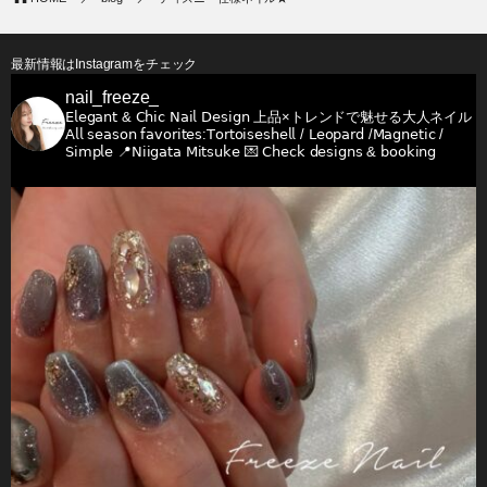
最新情報はInstagramをチェック
nail_freeze_
𝖤𝗅𝖾𝗀𝖺𝗇𝗍 & 𝖢𝗁𝗂𝖼 𝖭𝖺𝗂𝗅 𝖣𝖾𝗌𝗂𝗀𝗇
上品×トレンドで魅せる大人ネイル
𝖠𝗅𝗅 𝗌𝖾𝖺𝗌𝗈𝗇 𝖿𝖺𝗏𝗈𝗋𝗂𝗍𝖾𝗌:𝖳𝗈𝗋𝗍𝗈𝗂𝗌𝖾𝗌𝗁𝖾𝗅𝗅 / 𝖫𝖾𝗈𝗉𝖺𝗋𝖽 /𝖬𝖺𝗀𝗇𝖾𝗍𝗂𝖼 /
𝖲𝗂𝗆𝗉𝗅𝖾
📍𝖭𝗂𝗂𝗀𝖺𝗍𝖺 𝖬𝗂𝗍𝗌𝗎𝗄𝖾
💌 𝖢𝗁𝖾𝖼𝗄 𝖽𝖾𝗌𝗂𝗀𝗇𝗌 & 𝖻𝗈𝗈𝗄𝗂𝗇𝗀