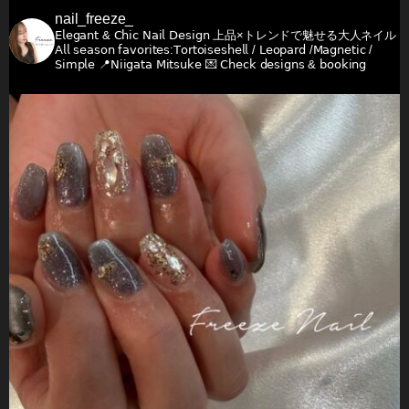
nail_freeze_
𝖤𝗅𝖾𝗀𝖺𝗇𝗍 & 𝖢𝗁𝗂𝖼 𝖭𝖺𝗂𝗅 𝖣𝖾𝗌𝗂𝗀𝗇
上品×トレンドで魅せる大人ネイル
𝖠𝗅𝗅 𝗌𝖾𝖺𝗌𝗈𝗇 𝖿𝖺𝗏𝗈𝗋𝗂𝗍𝖾𝗌:𝖳𝗈𝗋𝗍𝗈𝗂𝗌𝖾𝗌𝗁𝖾𝗅𝗅 / 𝖫𝖾𝗈𝗉𝖺𝗋𝖽 /𝖬𝖺𝗀𝗇𝖾𝗍𝗂𝖼 /
𝖲𝗂𝗆𝗉𝗅𝖾
📍𝖭𝗂𝗂𝗀𝖺𝗍𝖺 𝖬𝗂𝗍𝗌𝗎𝗄𝖾
💌 𝖢𝗁𝖾𝖼𝗄 𝖽𝖾𝗌𝗂𝗀𝗇𝗌 & 𝖻𝗈𝗈𝗄𝗂𝗇𝗀