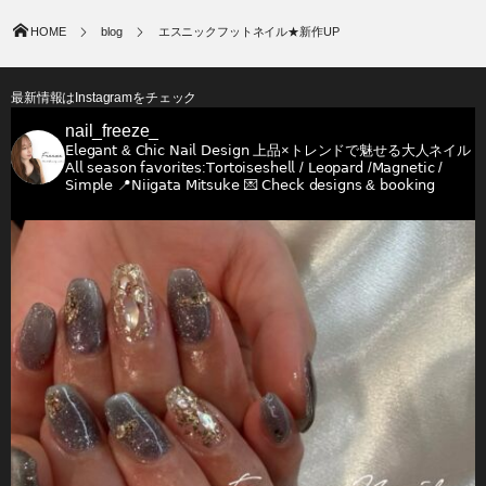
HOME
blog
エスニックフットネイル★新作UP
最新情報はInstagramをチェック
nail_freeze_
𝖤𝗅𝖾𝗀𝖺𝗇𝗍 & 𝖢𝗁𝗂𝖼 𝖭𝖺𝗂𝗅 𝖣𝖾𝗌𝗂𝗀𝗇
上品×トレンドで魅せる大人ネイル
𝖠𝗅𝗅 𝗌𝖾𝖺𝗌𝗈𝗇 𝖿𝖺𝗏𝗈𝗋𝗂𝗍𝖾𝗌:𝖳𝗈𝗋𝗍𝗈𝗂𝗌𝖾𝗌𝗁𝖾𝗅𝗅 / 𝖫𝖾𝗈𝗉𝖺𝗋𝖽 /𝖬𝖺𝗀𝗇𝖾𝗍𝗂𝖼 /
𝖲𝗂𝗆𝗉𝗅𝖾
📍𝖭𝗂𝗂𝗀𝖺𝗍𝖺 𝖬𝗂𝗍𝗌𝗎𝗄𝖾
💌 𝖢𝗁𝖾𝖼𝗄 𝖽𝖾𝗌𝗂𝗀𝗇𝗌 & 𝖻𝗈𝗈𝗄𝗂𝗇𝗀