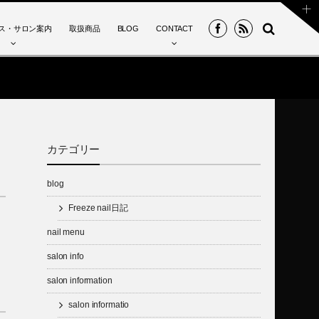
ス・サロン案内
取扱商品
BLOG
CONTACT
カテゴリー
blog
Freeze nail日記
nail menu
salon info
salon information
salon informatio