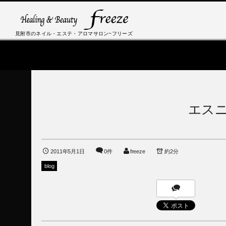
見附市のネイル・エステ・アロマサロン~フリーズ
エス
2011年5月1日
0件
freeze
約2分
blog