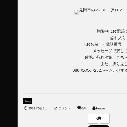
施術中はお電話
恐れ入り
・お名前 ・電話番号 
メッセージで残し
確認が取れ次第、こち
また、折り返
080-XXXX-7232からお
blog
2011年5月1日
コメント
0件
freeze