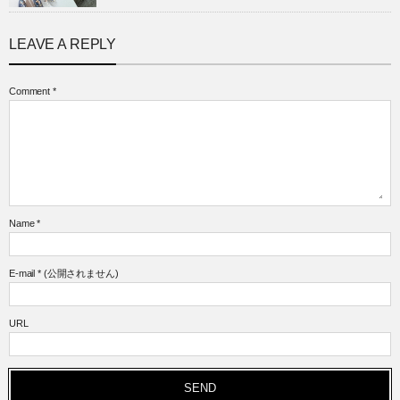
LEAVE A REPLY
Comment
*
Name
*
E-mail
*
(公開されません)
URL