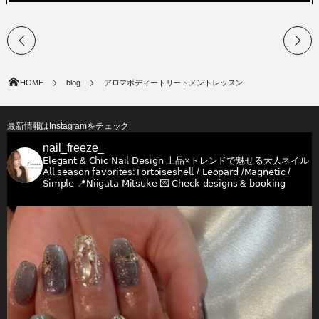
HOME
blog
アロマボディートリートメントレッスン
最新情報はInstagramをチェック
nail_freeze_
𝖤𝗅𝖾𝗀𝖺𝗇𝗍 & 𝖢𝗁𝗂𝖼 𝖭𝖺𝗂𝗅 𝖣𝖾𝗌𝗂𝗀𝗇
上品×トレンドで魅せる大人ネイル
𝖠𝗅𝗅 𝗌𝖾𝖺𝗌𝗈𝗇 𝖿𝖺𝗏𝗈𝗋𝗂𝗍𝖾𝗌:𝖳𝗈𝗋𝗍𝗈𝗂𝗌𝖾𝗌𝗁𝖾𝗅𝗅 / 𝖫𝖾𝗈𝗉𝖺𝗋𝖽 /𝖬𝖺𝗀𝗇𝖾𝗍𝗂𝖼 /
𝖲𝗂𝗆𝗉𝗅𝖾
📍𝖭𝗂𝗂𝗀𝖺𝗍𝖺 𝖬𝗂𝗍𝗌𝗎𝗄𝖾
💌 𝖢𝗁𝖾𝖼𝗄 𝖽𝖾𝗌𝗂𝗀𝗇𝗌 & 𝖻𝗈𝗈𝗄𝗂𝗇𝗀