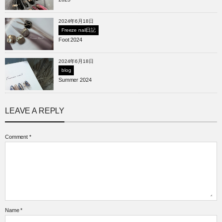
2024年6月18日
Freeze nail日記
Foot 2024
2024年6月18日
blog
Summer 2024
LEAVE A REPLY
Comment
*
Name
*