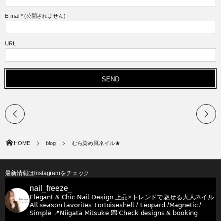
E-mail
*
(公開されません)
URL
HOME
blog
むら染め風ネイル★
最新情報はInstagramをチェック
nail_freeze_
𝖤𝗅𝖾𝗀𝖺𝗇𝗍 & 𝖢𝗁𝗂𝖼 𝖭𝖺𝗂𝗅 𝖣𝖾𝗌𝗂𝗀𝗇
上品×トレンドで魅せる大人ネイル
𝖠𝗅𝗅 𝗌𝖾𝖺𝗌𝗈𝗇 𝖿𝖺𝗏𝗈𝗋𝗂𝗍𝖾𝗌:𝖳𝗈𝗋𝗍𝗈𝗂𝗌𝖾𝗌𝗁𝖾𝗅𝗅 / 𝖫𝖾𝗈𝗉𝖺𝗋𝖽 /𝖬𝖺𝗀𝗇𝖾𝗍𝗂𝖼 /
𝖲𝗂𝗆𝗉𝗅𝖾
📍𝖭𝗂𝗂𝗀𝖺𝗍𝖺 𝖬𝗂𝗍𝗌𝗎𝗄𝖾
💌 𝖢𝗁𝖾𝖼𝗄 𝖽𝖾𝗌𝗂𝗀𝗇𝗌 & 𝖻𝗈𝗈𝗄𝗂𝗇𝗀