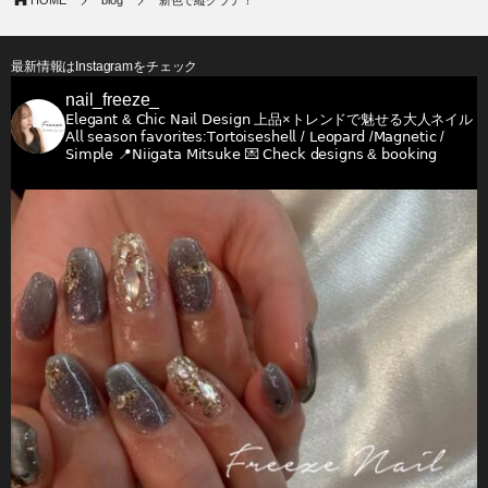
最新情報はInstagramをチェック
nail_freeze_
𝖤𝗅𝖾𝗀𝖺𝗇𝗍 & 𝖢𝗁𝗂𝖼 𝖭𝖺𝗂𝗅 𝖣𝖾𝗌𝗂𝗀𝗇
上品×トレンドで魅せる大人ネイル
𝖠𝗅𝗅 𝗌𝖾𝖺𝗌𝗈𝗇 𝖿𝖺𝗏𝗈𝗋𝗂𝗍𝖾𝗌:𝖳𝗈𝗋𝗍𝗈𝗂𝗌𝖾𝗌𝗁𝖾𝗅𝗅 / 𝖫𝖾𝗈𝗉𝖺𝗋𝖽 /𝖬𝖺𝗀𝗇𝖾𝗍𝗂𝖼 /
𝖲𝗂𝗆𝗉𝗅𝖾
📍𝖭𝗂𝗂𝗀𝖺𝗍𝖺 𝖬𝗂𝗍𝗌𝗎𝗄𝖾
💌 𝖢𝗁𝖾𝖼𝗄 𝖽𝖾𝗌𝗂𝗀𝗇𝗌 & 𝖻𝗈𝗈𝗄𝗂𝗇𝗀