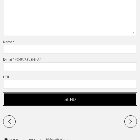
Name
*
E-mail
*
(公開されません)
URL
HOME
blog
新色で縦グラデ！