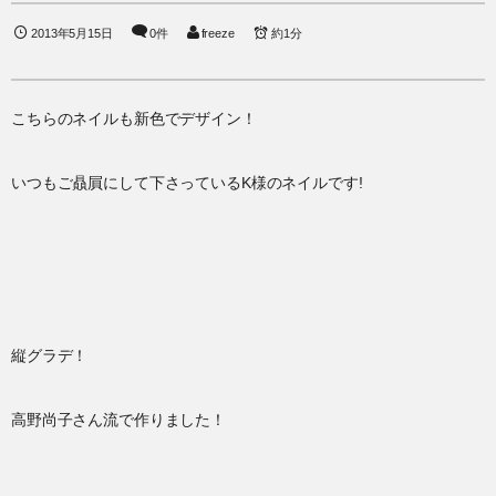
2013年5月15日
0件
freeze
約1分
こちらのネイルも新色でデザイン！
いつもご贔屓にして下さっているK様のネイルです!
縦グラデ！
高野尚子さん流で作りました！