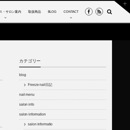
ス・サロン案内
取扱商品
BLOG
CONTACT
カテゴリー
blog
Freeze nail日記
nail menu
salon info
salon information
salon informatio