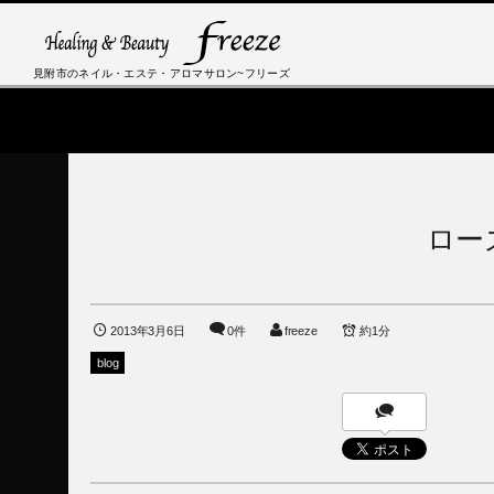
見附市のネイル・エステ・アロマサロン~フリーズ
ロー
2013年3月6日
0件
freeze
約1分
blog