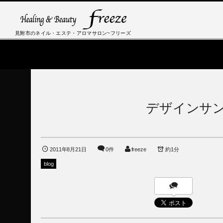
見附市のネイル・エステ・アロマサロン~フリーズ
デザインサ
2011年8月21日
0件
freeze
約1分
blog