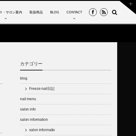
ス・サロン案内
取扱商品
BLOG
CONTACT
カテゴリー
blog
Freeze nail日記
nail menu
salon info
salon information
salon informatio