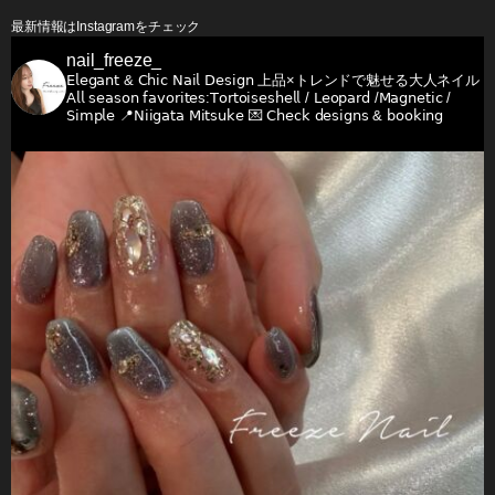
最新情報はInstagramをチェック
nail_freeze_
𝖤𝗅𝖾𝗀𝖺𝗇𝗍 & 𝖢𝗁𝗂𝖼 𝖭𝖺𝗂𝗅 𝖣𝖾𝗌𝗂𝗀𝗇
上品×トレンドで魅せる大人ネイル
𝖠𝗅𝗅 𝗌𝖾𝖺𝗌𝗈𝗇 𝖿𝖺𝗏𝗈𝗋𝗂𝗍𝖾𝗌:𝖳𝗈𝗋𝗍𝗈𝗂𝗌𝖾𝗌𝗁𝖾𝗅𝗅 / 𝖫𝖾𝗈𝗉𝖺𝗋𝖽 /𝖬𝖺𝗀𝗇𝖾𝗍𝗂𝖼 /
𝖲𝗂𝗆𝗉𝗅𝖾
📍𝖭𝗂𝗂𝗀𝖺𝗍𝖺 𝖬𝗂𝗍𝗌𝗎𝗄𝖾
💌 𝖢𝗁𝖾𝖼𝗄 𝖽𝖾𝗌𝗂𝗀𝗇𝗌 & 𝖻𝗈𝗈𝗄𝗂𝗇𝗀