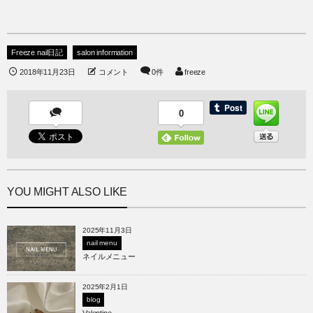
Freeze nail日記
salon information
2018年11月23日
コメント
0件
freeze
0
YOU MIGHT ALSO LIKE
2025年11月3日
nail menu
ネイルメニュー
2025年2月1日
blog
Valentine